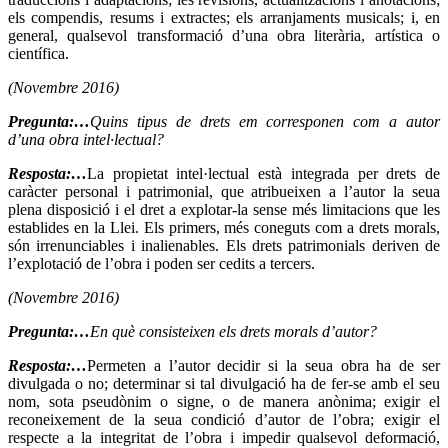
els compendis, resums i extractes; els arranjaments musicals; i, en
general, qualsevol transformació d’una obra literària, artística o
científica.
(Novembre 2016)
Pregunta:…
Quins tipus de drets em corresponen com a autor
d’una obra intel·lectual?
Resposta:…
La propietat intel·lectual està integrada per drets de
caràcter personal i patrimonial, que atribueixen a l’autor la seua
plena disposició i el dret a explotar-la sense més limitacions que les
establides en la Llei. Els primers, més coneguts com a drets morals,
són irrenunciables i inalienables. Els drets patrimonials deriven de
l’explotació de l’obra i poden ser cedits a tercers.
(Novembre 2016)
Pregunta:…
En què consisteixen els drets morals d’autor?
Resposta:…
Permeten a l’autor decidir si la seua obra ha de ser
divulgada o no; determinar si tal divulgació ha de fer-se amb el seu
nom, sota pseudònim o signe, o de manera anònima; exigir el
reconeixement de la seua condició d’autor de l’obra; exigir el
respecte a la integritat de l’obra i impedir qualsevol deformació,