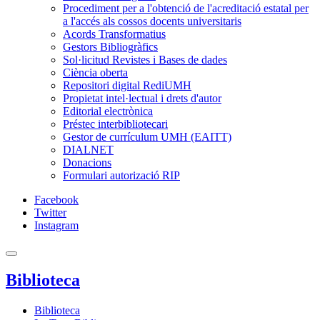
Procediment per a l'obtenció de l'acreditació estatal per
a l'accés als cossos docents universitaris
Acords Transformatius
Gestors Bibliogràfics
Sol·licitud Revistes i Bases de dades
Ciència oberta
Repositori digital RediUMH
Propietat intel·lectual i drets d'autor
Editorial electrònica
Préstec interbibliotecari
Gestor de currículum UMH (EAITT)
DIALNET
Donacions
Formulari autorizació RIP
Facebook
Twitter
Instagram
Biblioteca
Biblioteca