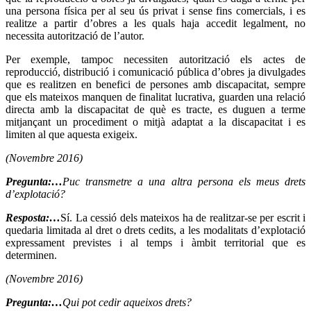
una persona física per al seu ús privat i sense fins comercials, i es
realitze a partir d’obres a les quals haja accedit legalment, no
necessita autorització de l’autor.
Per exemple, tampoc necessiten autorització els actes de
reproducció, distribució i comunicació pública d’obres ja divulgades
que es realitzen en benefici de persones amb discapacitat, sempre
que els mateixos manquen de finalitat lucrativa, guarden una relació
directa amb la discapacitat de què es tracte, es duguen a terme
mitjançant un procediment o mitjà adaptat a la discapacitat i es
limiten al que aquesta exigeix.
(Novembre 2016)
Pregunta:…
Puc transmetre a una altra persona els meus drets
d’explotació?
Resposta:…
Sí. La cessió dels mateixos ha de realitzar-se per escrit i
quedaria limitada al dret o drets cedits, a les modalitats d’explotació
expressament previstes i al temps i àmbit territorial que es
determinen.
(Novembre 2016)
Pregunta:…
Qui pot cedir aqueixos drets?