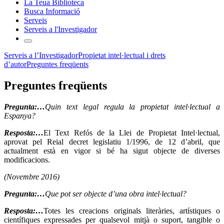
La Teua Biblioteca
Busca Informació
Serveis
Serveis a l'Investigador
Serveis a l’Investigador
Propietat intel·lectual i drets
d’autor
Preguntes freqüents
Preguntes freqüents
Pregunta:…
Quin text legal regula la propietat intel·lectual a
Espanya?
Resposta:…
El Text Refós de la Llei de Propietat Intel·lectual,
aprovat pel Reial decret legislatiu 1/1996, de 12 d’abril, que
actualment està en vigor si bé ha sigut objecte de diverses
modificacions.
(Novembre 2016)
Pregunta:…
Que pot ser objecte d’una obra intel·lectual?
Resposta:…
Totes les creacions originals literàries, artístiques o
científiques expressades per qualsevol mitjà o suport, tangible o