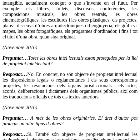
intangible, actualment conegut o que s’invente en el futur. Per
exemple: els llibres, fullets, discursos, conferències, les
composicions musicals, les obres teatrals, les obres
cinematogràfiques, les escultures i les obres plàstiques, els projectes,
plans i dissenys d’obres arquitectòniques i d’enginyeria; els gràfics i
mapes, les obres fotogràfiques, els programes d’ordinador, i fins i tot
el títol d’una obra, quan siga original.
(Novembre 2016)
Pregunta:…
Totes les obres intel·lectuals estan protegides per la llei
de propietat intel·lectual?
Resposta:…
No. En concret, no són objecte de propietat intel·lectual
les disposicions legals o reglamentàries i els seus corresponents
projectes, les resolucions dels òrgans jurisdiccionals i els actes,
acords, deliberacions i dictàmens dels organismes públics, així com
les traduccions oficials de tots els textos anteriors.
(Novembre 2016)
Pregunta:…
A més de les obres originàries, El dret d’autor pot
protegir un altre tipus d’obres?
Resposta:…
Si. També són objecte de propietat intel·lectual les
traduccions i adaptacions; les revisions, actualitzacions i anotacions;