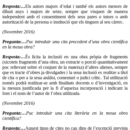
Resposta:…
Els autors majors d’edat i també els autors menors de
díhuit anys i majors de setze, sempre que visquen de manera
independent amb el consentiment dels seus pares o tutors o amb
autorització de la persona o institució que els tinguen al seu càrrec.
(Novembre 2016)
Pregunta:…
Puc introduir una cita procedent d’una obra científica
en la meua obra?
Resposta:…
És lícita la inclusió en una obra pròpia de fragments
(xicotets fragments d’una obra, un extracte o porció quantitativament
poc rellevant sobre el conjunt de la mateixa) d’altres alienes, sempre
que es tracte d’obres ja divulgades i la seua inclusió es realitze a títol
de cita o per a la seua anàlisi, comentari o judici crític. Tal utilització
només podrà realitzar-se amb finalitats docents o d’investigació, en
la mesura justificada per la fi d’aqueixa incorporació i indicant la
font i el nom de l’autor de l’obra utilitzada.
(Novembre 2016)
Pregunta:…
Puc introduir una cita literària en la meua obra
científica?
Resposta:…
Aquest tipus de cites no cau dins de l’excepció prevista