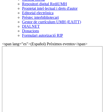
Repositori digital RediUMH
Propietat intel·lectual i drets d'autor
Editorial electrònica
Préstec interbibliotecari
Gestor de currículum UMH (EAITT)
DIALNET
Donacions
Formulari autorizació RIP
<span lang="es">(Español) Próximos eventos</span>