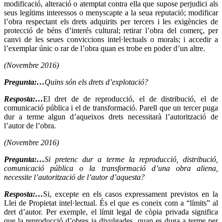
modificació, alteració o atemptat contra ella que supose perjudici als
seus legítims interessos o menyscapte a la seua reputació; modificar
l’obra respectant els drets adquirits per tercers i les exigències de
protecció de béns d’interés cultural; retirar l’obra del comerç, per
canvi de les seues conviccions intel·lectuals o morals; i accedir a
l’exemplar únic o rar de l’obra quan es trobe en poder d’un altre.
(Novembre 2016)
Pregunta:…
Quins són els drets d’explotació?
Resposta:…
El dret de de reproducció, el de distribució, el de
comunicació pública i el de transformació. Parell que un tercer puga
dur a terme algun d’aqueixos drets necessitarà l’autorització de
l’autor de l’obra.
(Novembre 2016)
Pregunta:…
Si pretenc dur a terme la reproducció, distribució,
comunicació pública o la transformació d’una obra aliena,
necessite l’autorització de l’autor d’aquesta?
Resposta:…
Si, excepte en els casos expressament previstos en la
Llei de Propietat intel·lectual. És el que es coneix com a “límits” al
dret d’autor. Per exemple, el límit legal de còpia privada significa
que la reproducció d’obres ja divulgades, quan es duga a terme per