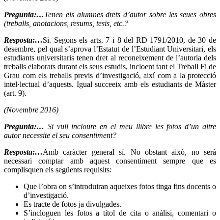
Pregunta:…
Tenen els alumnes drets d’autor sobre les seues obres
(treballs, anotacions, resums, tesis, etc.?
Resposta:…
Si. Segons els arts. 7 i 8 del RD 1791/2010, de 30 de
desembre, pel qual s’aprova l’Estatut de l’Estudiant Universitari, els
estudiants universitaris tenen dret al reconeixement de l’autoria dels
treballs elaborats durant els seus estudis, incloent tant el Treball Fi de
Grau com els treballs previs d’investigació, així com a la protecció
intel·lectual d’aquests. Igual succeeix amb els estudiants de Màster
(art. 9).
(Novembre 2016)
Pregunta:…
Si vull incloure en el meu llibre les fotos d’un altre
autor necessite el seu consentiment?
Resposta:…
Amb caràcter general sí. No obstant això, no serà
necessari comptar amb aquest consentiment sempre que es
complisquen els següents requisits:
Que l’obra on s’introduiran aqueixes fotos tinga fins docents o
d’investigació.
Es tracte de fotos ja divulgades.
S’incloguen les fotos a títol de cita o anàlisi, comentari o