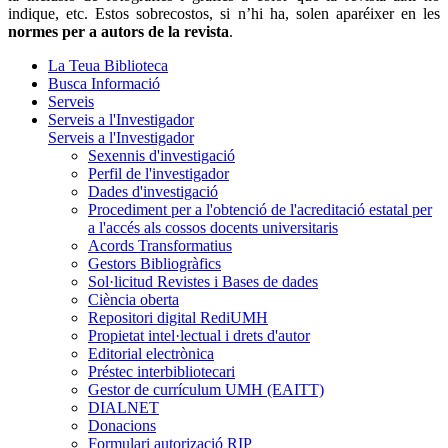
indique, etc. Estos sobrecostos, si n’hi ha, solen aparéixer en les
normes per a autors de la revista
.
La Teua Biblioteca
Busca Informació
Serveis
Serveis a l'Investigador
Serveis a l'Investigador
Sexennis d'investigació
Perfil de l'investigador
Dades d'investigació
Procediment per a l'obtenció de l'acreditació estatal per
a l'accés als cossos docents universitaris
Acords Transformatius
Gestors Bibliogràfics
Sol·licitud Revistes i Bases de dades
Ciència oberta
Repositori digital RediUMH
Propietat intel·lectual i drets d'autor
Editorial electrònica
Préstec interbibliotecari
Gestor de currículum UMH (EAITT)
DIALNET
Donacions
Formulari autorizació RIP