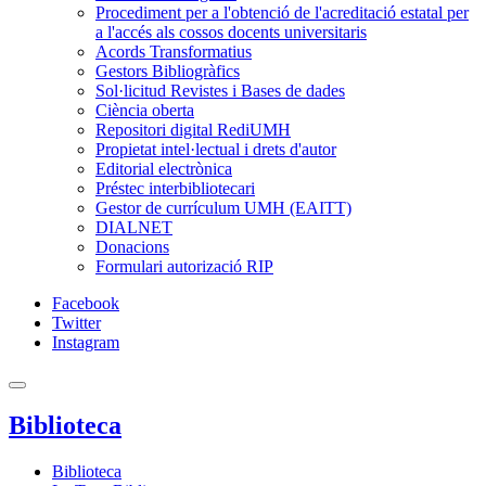
Procediment per a l'obtenció de l'acreditació estatal per
a l'accés als cossos docents universitaris
Acords Transformatius
Gestors Bibliogràfics
Sol·licitud Revistes i Bases de dades
Ciència oberta
Repositori digital RediUMH
Propietat intel·lectual i drets d'autor
Editorial electrònica
Préstec interbibliotecari
Gestor de currículum UMH (EAITT)
DIALNET
Donacions
Formulari autorizació RIP
Facebook
Twitter
Instagram
Biblioteca
Biblioteca