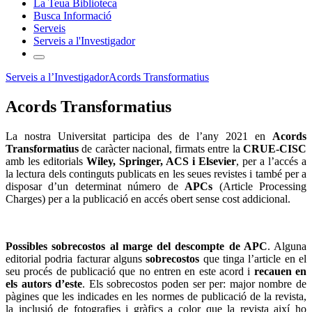
La Teua Biblioteca
Busca Informació
Serveis
Serveis a l'Investigador
Serveis a l’Investigador
Acords Transformatius
Acords Transformatius
La nostra Universitat participa des de l’any 2021 en
Acords
Transformatius
de caràcter nacional, firmats entre la
CRUE-CISC
amb les editorials
Wiley, Springer, ACS i Elsevier
, per a l’accés a
la lectura dels continguts publicats en les seues revistes i també per a
disposar d’un determinat número de
APCs
(Article Processing
Charges) per a la publicació en accés obert sense cost addicional.
Possibles sobrecostos al marge del descompte de APC
. Alguna
editorial podria facturar alguns
sobrecostos
que tinga l’article en el
seu procés de publicació que no entren en este acord i
recauen en
els autors d’este
. Els sobrecostos poden ser per: major nombre de
pàgines que les indicades en les normes de publicació de la revista,
la inclusió de fotografies i gràfics a color que la revista així ho