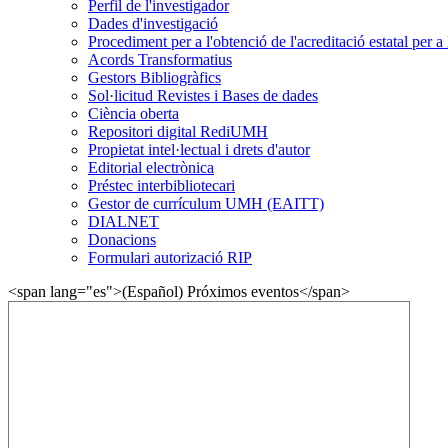
Perfil de l'investigador
Dades d'investigació
Procediment per a l'obtenció de l'acreditació estatal per a 
Acords Transformatius
Gestors Bibliogràfics
Sol·licitud Revistes i Bases de dades
Ciència oberta
Repositori digital RediUMH
Propietat intel·lectual i drets d'autor
Editorial electrònica
Préstec interbibliotecari
Gestor de currículum UMH (EAITT)
DIALNET
Donacions
Formulari autorizació RIP
<span lang="es">(Español) Próximos eventos</span>