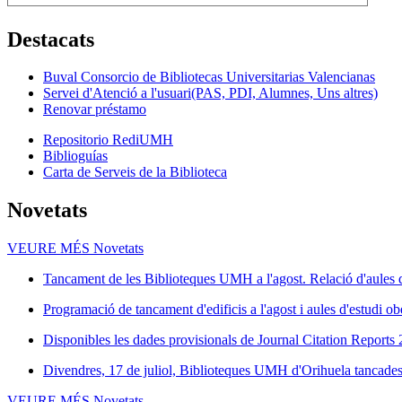
Destacats
Buval Consorcio de Bibliotecas Universitarias Valencianas
Servei d'Atenció a l'usuari(PAS, PDI, Alumnes, Uns altres)
Renovar préstamo
Repositorio RediUMH
Biblioguías
Carta de Serveis de la Biblioteca
Novetats
VEURE MÉS
Novetats
Tancament de les Biblioteques UMH a l'agost. Relació d'aules d
Programació de tancament d'edificis a l'agost i aules d'estudi ob
Disponibles les dades provisionals de Journal Citation Reports
Divendres, 17 de juliol, Biblioteques UMH d'Orihuela tancades 
VEURE MÉS
Novetats