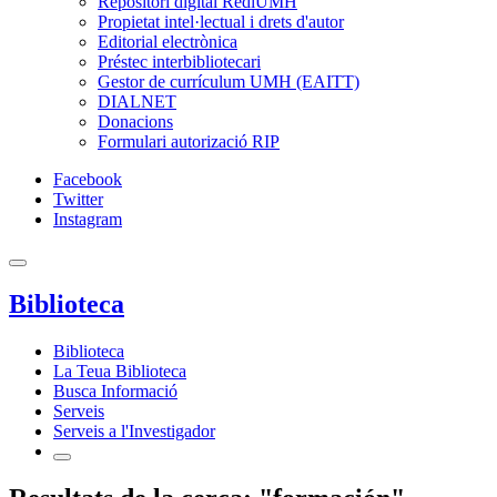
Repositori digital RediUMH
Propietat intel·lectual i drets d'autor
Editorial electrònica
Préstec interbibliotecari
Gestor de currículum UMH (EAITT)
DIALNET
Donacions
Formulari autorizació RIP
Facebook
Twitter
Instagram
Biblioteca
Biblioteca
La Teua Biblioteca
Busca Informació
Serveis
Serveis a l'Investigador