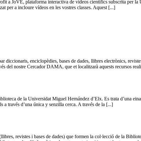
fit a JoVE, plataforma interactiva de vídeos científics subscrita per la
zat per a incloure vídeos en les vostres classes. Aquest [...]
r diccionaris, enciclopèdies, bases de dades, llibres electrònics, reviste
ravés del nostre Cercador DAMA, que et localitzarà aquests recursos realitz
oteca de la Universidat Miguel Hernández d’Elx. Es trata d’una eina de 
ls a través d’una única y senzilla cerca. A través de la [...]
(llibres, revistes i bases de dades) que formen la col·lecció de la Bibl