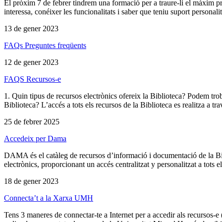
El pròxim 7 de febrer tindrem una formació per a traure-li el màxim pro
interessa, conéixer les funcionalitats i saber que teniu suport personalit
13 de gener 2023
FAQs Preguntes freqüents
12 de gener 2023
FAQS Recursos-e
1. Quin tipus de recursos electrònics ofereix la Biblioteca? Podem troba
Biblioteca? L’accés a tots els recursos de la Biblioteca es realitza a t
25 de febrer 2025
Accedeix per Dama
DAMA és el catàleg de recursos d’informació i documentació de la Bibli
electrònics, proporcionant un accés centralitzat y personalitzat a tots el
18 de gener 2023
Connecta’t a la Xarxa UMH
Tens 3 maneres de connectar-te a Internet per a accedir als recursos-e 