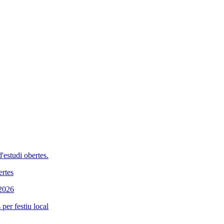
'estudi obertes.
ertes
 2026
per festiu local