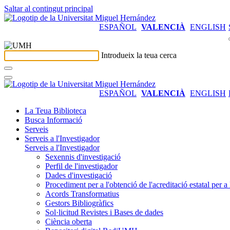
Saltar al contingut principal
ESPAÑOL
VALENCIÀ
ENGLISH
Introdueix la teua cerca
ESPAÑOL
VALENCIÀ
ENGLISH
La Teua Biblioteca
Busca Informació
Serveis
Serveis a l'Investigador
Serveis a l'Investigador
Sexennis d'investigació
Perfil de l'investigador
Dades d'investigació
Procediment per a l'obtenció de l'acreditació estatal per a 
Acords Transformatius
Gestors Bibliogràfics
Sol·licitud Revistes i Bases de dades
Ciència oberta