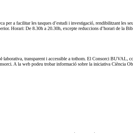
eca per a facilitar les tasques d’estudi i investigació, rendibilitzant les 
ior. Horari: De 8.30h a 20.30h, excepte reduccions d’horari de la Biblio
l·laborativa, transparent i accessible a tothom. El Consorci BUVAL, co
orci. A la web podeu trobar informació sobre la iniciativa Ciència Obert