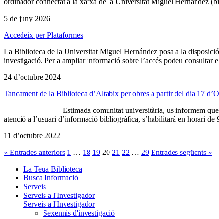
ordinador connectat a la xarxa de la Universitat Miguel Hernández (bibli
5 de juny 2026
Accedeix per Plataformes
La Biblioteca de la Universitat Miguel Hernández posa a la disposició d
investigació. Per a ampliar informació sobre l’accés podeu consultar e
24 d’octubre 2024
Tancament de la Biblioteca d’Altabix per obres a partir del dia 17 d’
Estimada comunitat universitària, us informem que la biblioteca d
atenció a l’usuari d’informació bibliogràfica, s’habilitarà en horari de 9 
11 d’octubre 2022
« Entrades anteriors
1
…
18
19
20
21
22
…
29
Entrades següents »
La Teua Biblioteca
Busca Informació
Serveis
Serveis a l'Investigador
Serveis a l'Investigador
Sexennis d'investigació