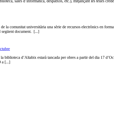
oteca, sales d’informàtica, despatxos, etc.), mitjançant les teues credenc
e la comunitat universitària una sèrie de recursos electrònics en forma d
l següent document. [...]
Octubre
’Altabix estarà tancada per obres a partir del dia 17 d’Octubre fi
a [...]