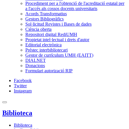
Procediment per a l'obtenció de l'acreditació estatal per
a l'accés als cossos docents universitaris
Acords Transformatius
Gestors Bibliogràfics
Sol·licitud Revistes i Bases de dades
Ciència oberta
Repositori digital RediUMH
Propietat intel·lectual i drets d'autor
Editorial electrònica
Préstec interbibliotecari
Gestor de currículum UMH (EAITT)
DIALNET
Donacions
Formulari autorizació RIP
Facebook
Twitter
Instagram
Biblioteca
Biblioteca