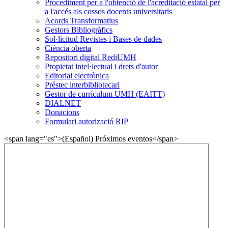
Procediment per a l'obtenció de l'acreditació estatal per
a l'accés als cossos docents universitaris
Acords Transformatius
Gestors Bibliogràfics
Sol·licitud Revistes i Bases de dades
Ciència oberta
Repositori digital RediUMH
Propietat intel·lectual i drets d'autor
Editorial electrònica
Préstec interbibliotecari
Gestor de currículum UMH (EAITT)
DIALNET
Donacions
Formulari autorizació RIP
<span lang="es">(Español) Próximos eventos</span>