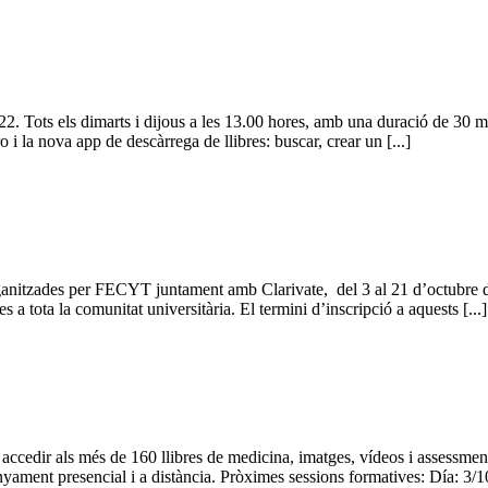
ots els dimarts i dijous a les 13.00 hores, amb una duració de 30 minu
o i la nova app de descàrrega de llibres: buscar, crear un [...]
ganitzades per FECYT juntament amb Clarivate, del 3 al 21 d’octubre de 
a tota la comunitat universitària. El termini d’inscripció a aquests [...]
accedir als més de 160 llibres de medicina, imatges, vídeos i assessmen
’ensenyament presencial i a distància. Pròximes sessions formatives: Día: