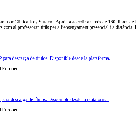
m usar ClinicalKey Student. Aprén a accedir als més de 160 llibres de 
ts com al professorat, útils per a l’ensenyament presencial i a distància.
ara descarga de títulos. Disponible desde la plataforma.
l Europeu.
ara descarga de títulos. Disponible desde la plataforma.
l Europeu.