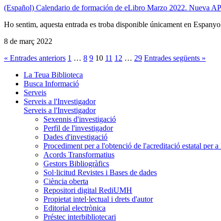
(Español) Calendario de formación de eLibro Marzo 2022. Nueva APP p
Ho sentim, aquesta entrada es troba disponible únicament en Espanyo
8 de març 2022
« Entrades anteriors
1
…
8
9
10
11
12
…
29
Entrades següents »
La Teua Biblioteca
Busca Informació
Serveis
Serveis a l'Investigador
Serveis a l'Investigador
Sexennis d'investigació
Perfil de l'investigador
Dades d'investigació
Procediment per a l'obtenció de l'acreditació estatal per a 
Acords Transformatius
Gestors Bibliogràfics
Sol·licitud Revistes i Bases de dades
Ciència oberta
Repositori digital RediUMH
Propietat intel·lectual i drets d'autor
Editorial electrònica
Préstec interbibliotecari