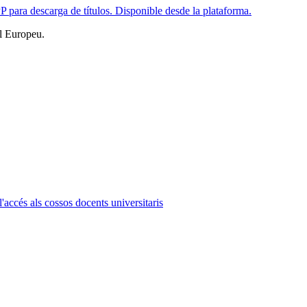
ara descarga de títulos. Disponible desde la plataforma.
l Europeu.
l'accés als cossos docents universitaris