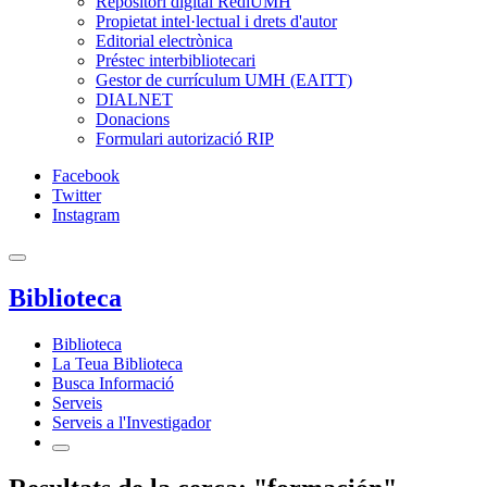
Repositori digital RediUMH
Propietat intel·lectual i drets d'autor
Editorial electrònica
Préstec interbibliotecari
Gestor de currículum UMH (EAITT)
DIALNET
Donacions
Formulari autorizació RIP
Facebook
Twitter
Instagram
Biblioteca
Biblioteca
La Teua Biblioteca
Busca Informació
Serveis
Serveis a l'Investigador