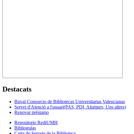
Destacats
Buval Consorcio de Bibliotecas Universitarias Valencianas
Servei d'Atenció a l'usuari(PAS, PDI, Alumnes, Uns altres)
Renovar préstamo
Repositorio RediUMH
Biblioguías
Carta de Serveis de la Biblioteca