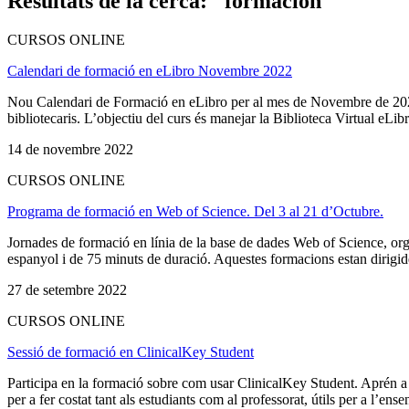
Resultats de la cerca: "formación"
CURSOS ONLINE
Calendari de formació en eLibro Novembre 2022
Nou Calendari de Formació en eLibro per al mes de Novembre de 2022. T
bibliotecaris. L’objectiu del curs és manejar la Biblioteca Virtual eLibr
14 de novembre 2022
CURSOS ONLINE
Programa de formació en Web of Science. Del 3 al 21 d’Octubre.
Jornades de formació en línia de la base de dades Web of Science, or
espanyol i de 75 minuts de duració. Aquestes formacions estan dirigides 
27 de setembre 2022
CURSOS ONLINE
Sessió de formació en ClinicalKey Student
Participa en la formació sobre com usar ClinicalKey Student. Aprén a 
per a fer costat tant als estudiants com al professorat, útils per a l