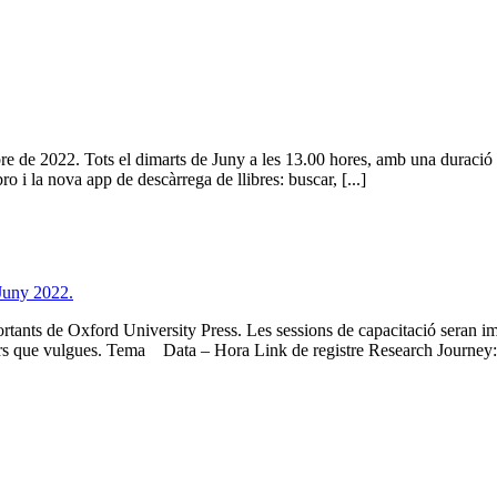
de 2022. Tots el dimarts de Juny a les 13.00 hores, amb una duració de
ro i la nova app de descàrrega de llibres: buscar, [...]
 Juny 2022.
mportants de Oxford University Press. Les sessions de capacitació seran
inars que vulgues. Tema Data – Hora Link de registre Research Journey: 