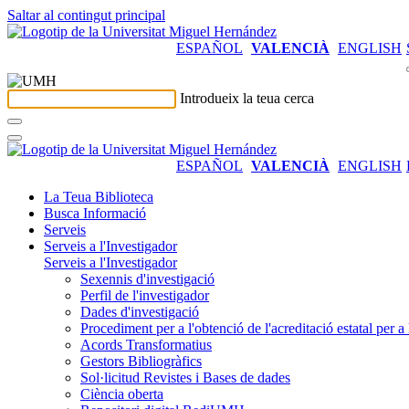
Saltar al contingut principal
ESPAÑOL
VALENCIÀ
ENGLISH
Introdueix la teua cerca
ESPAÑOL
VALENCIÀ
ENGLISH
La Teua Biblioteca
Busca Informació
Serveis
Serveis a l'Investigador
Serveis a l'Investigador
Sexennis d'investigació
Perfil de l'investigador
Dades d'investigació
Procediment per a l'obtenció de l'acreditació estatal per a 
Acords Transformatius
Gestors Bibliogràfics
Sol·licitud Revistes i Bases de dades
Ciència oberta