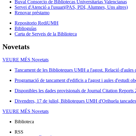
Buval Consorcio de Bibliotecas Universitarias Valencianas
Servei d'Atenció a l'usuari(PAS, PDI, Alumnes, Uns altres)
Renovar préstamo
Repositorio RediUMH
Biblioguías
Carta de Serveis de la Biblioteca
Novetats
VEURE MÉS
Novetats
Tancament de les Biblioteques UMH a l'agost. Relació d'aules d
Programació de tancament d'edificis a l'agost i aules d'estudi ob
Disponibles les dades provisionals de Journal Citation Reports
Divendres, 17 de juliol, Biblioteques UMH d'Orihuela tancades 
VEURE MÉS
Novetats
Biblioteca
RSS