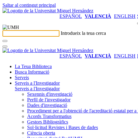
Saltar al contingut principal
ESPAÑOL
VALENCIÀ
ENGLISH
Introdueix la teua cerca
ESPAÑOL
VALENCIÀ
ENGLISH
La Teua Biblioteca
Busca Informació
Serveis
Serveis a l'Investigador
Serveis a l'Investigador
Sexennis d'investigació
Perfil de l'investigador
Dades d'investigació
Procediment per a l'obtenció de l'acreditació estatal per a 
Acords Transformatius
Gestors Bibliogràfics
Sol·licitud Revistes i Bases de dades
Ciència oberta