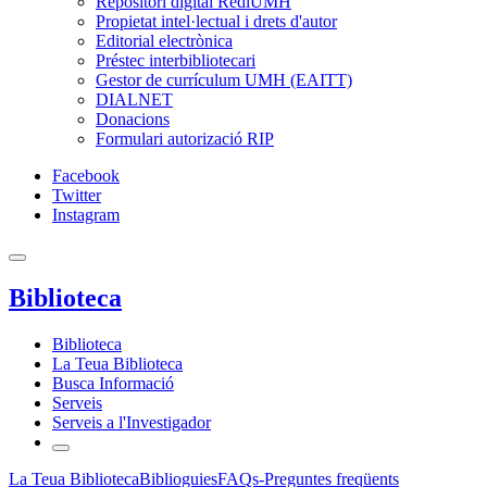
Repositori digital RediUMH
Propietat intel·lectual i drets d'autor
Editorial electrònica
Préstec interbibliotecari
Gestor de currículum UMH (EAITT)
DIALNET
Donacions
Formulari autorizació RIP
Facebook
Twitter
Instagram
Biblioteca
Biblioteca
La Teua Biblioteca
Busca Informació
Serveis
Serveis a l'Investigador
La Teua Biblioteca
Biblioguies
FAQs-Preguntes freqüents