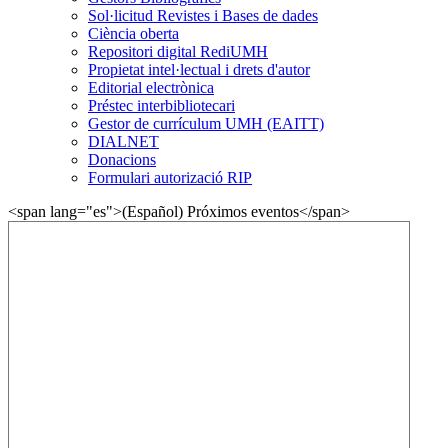
Sol·licitud Revistes i Bases de dades
Ciència oberta
Repositori digital RediUMH
Propietat intel·lectual i drets d'autor
Editorial electrònica
Préstec interbibliotecari
Gestor de currículum UMH (EAITT)
DIALNET
Donacions
Formulari autorizació RIP
<span lang="es">(Español) Próximos eventos</span>