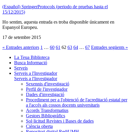
(Español) SpringerProtocols (periodo de pruebas hasta el
15/12/2015)
Ho sentim, aquesta entrada es troba disponible únicament en
Espanyol Europeu.
17 de setembre 2015
« Entrades anteriors
1
…
60
61
62
63
64
…
67
Entrades següents »
La Teua Biblioteca
Busca Informació
Serveis
Serveis a l'Investigador
Serveis a l'Investigador
Sexennis d'investigació
Perfil de l'investigador
Dades d'investigació
Procediment per a l'obtenció de l'acreditació estatal per
a l'accés als cossos docents universitaris
Acords Transformatius
Gestors Bibliogràfics
Sol·licitud Revistes i Bases de dades
Ciència oberta
Repositori digital RediUMH