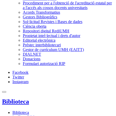
Procediment per a l'obtenció de l'acreditació estatal per
a l'accés als cossos docents universitaris
Acords Transformatius
Gestors Bibliogràfics
Sol·licitud Revistes i Bases de dades
Ciència oberta
Repositori digital RediUMH
Propietat intel·lectual i drets d'autor
Editorial electrònica
Préstec interbibliotecari
Gestor de currículum UMH (EAITT)
DIALNET
Donacions
Formulari autorizació RIP
Facebook
Twitter
Instagram
Biblioteca
Biblioteca