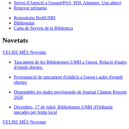
Servei d'Atenció a l'usuari(PAS, PDI, Alumnes, Uns altres)
Renovar préstamo
Repositorio RediUMH
Biblioguías
Carta de Serveis de la Biblioteca
Novetats
VEURE MÉS
Novetats
Tancament de les Biblioteques UMH a l'agost. Relació d'aules
d'estudi obertes.
Programació de tancament d'edificis a l'agost i aules d'estudi
obertes
Disponibles les dades provisionals de Journal Citation Reports
2026
Divendres, 17 de juliol, Biblioteques UMH d'Orihuela
tancades per festiu local
VEURE MÉS
Novetats