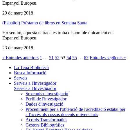
Espanyol Europeu.
29 de març 2018
(Español) Préstamo de libros en Semana Santa
Ho sentim, aquesta entrada es troba disponible únicament en
Espanyol Europeu.
23 de març 2018
« Entrades anteriors
1
…
51
52
53
54
55
…
67
Entrades següents »
La Teua Biblioteca
Busca Informació
Serveis
Serveis a l'Investigador
Serveis a l'Investigador
Sexennis d'investigació
Perfil de l'investigador
Dades d'investigació
Procediment per a l'obtenció de l'acreditació estatal per
a l'accés als cossos docents universitaris
Acords Transformatius
Gestors Bibliogràfics