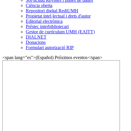
Sol·licitud Revistes i Bases de dades
Ciència oberta
Repositori digital RediUMH
Propietat intel·lectual i drets d'autor
Editorial electrònica
Préstec interbibliotecari
Gestor de currículum UMH (EAITT)
DIALNET
Donacions
Formulari autorizació RIP
<span lang="es">(Español) Próximos eventos</span>