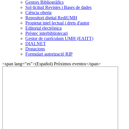
Gestors Bibliogràfics
Sol·licitud Revistes i Bases de dades
Ciència oberta
Repositori digital RediUMH
Propietat intel·lectual i drets d'autor
Editorial electrònica
Préstec interbibliotecari
Gestor de currículum UMH (EAITT)
DIALNET
Donacions
Formulari autorizació RIP
<span lang="es">(Español) Próximos eventos</span>