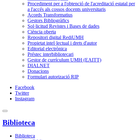
Procediment per a l'obtenció de l'acreditació estatal per
a l'accés als cossos docents universitaris
Acords Transformatius
Gestors Bibliogràfics
Sol·licitud Revistes i Bases de dades
Ciència oberta
Repositori digital RediUMH
Propietat intel·lectual i drets d'autor
Editorial electrònica
Préstec interbibliotecari
Gestor de currículum UMH (EAITT)
DIALNET
Donacions
Formulari autorizació RIP
Facebook
Twitter
Instagram
Biblioteca
Biblioteca