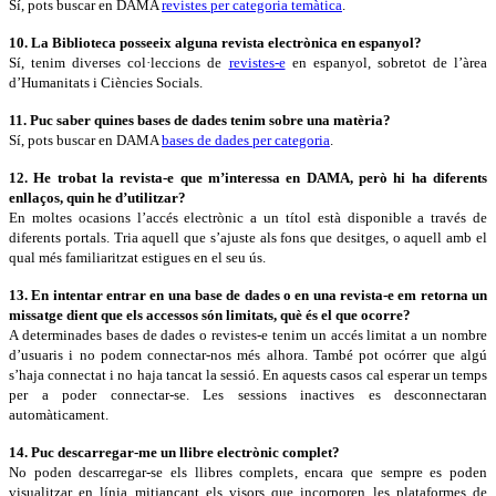
Sí, pots buscar en DAMA
revistes per categoria temàtica
.
10. La Biblioteca posseeix alguna revista electrònica en espanyol?
Sí, tenim diverses col·leccions de
revistes-e
en espanyol, sobretot de l’àrea
d’Humanitats i Ciències Socials.
11. Puc saber quines bases de dades tenim sobre una matèria?
Sí, pots buscar en DAMA
bases de dades per categoria
.
12. He trobat la revista-e que m’interessa en DAMA, però hi ha diferents
enllaços, quin he d’utilitzar?
En moltes ocasions l’accés electrònic a un títol està disponible a través de
diferents portals. Tria aquell que s’ajuste als fons que desitges, o aquell amb el
qual més familiaritzat estigues en el seu ús.
13. En intentar entrar en una base de dades o en una revista-e em retorna un
missatge dient que els accessos són limitats, què és el que ocorre?
A determinades bases de dades o revistes-e tenim un accés limitat a un nombre
d’usuaris i no podem connectar-nos més alhora. També pot ocórrer que algú
s’haja connectat i no haja tancat la sessió. En aquests casos cal esperar un temps
per a poder connectar-se. Les sessions inactives es desconnectaran
automàticament.
14. Puc descarregar-me un llibre electrònic complet?
No poden descarregar-se els llibres complets, encara que sempre es poden
visualitzar en línia mitjançant els visors que incorporen les plataformes de