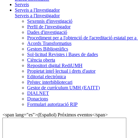
Serveis
Serveis a l'Investigador
Serveis a l'Investigador
Sexennis d'investigació
Perfil de l'investigador
Dades d'investigació
Procediment per a l'obtenció de l'acreditació estatal per a 
Acords Transformatius
Gestors Bibliogràfics
Sol·licitud Revistes i Bases de dades
Ciència oberta
Repositori digital RediUMH
Propietat intel·lectual i drets d'autor
Editorial electrònica
Préstec interbibliotecari
Gestor de currículum UMH (EAITT)
DIALNET
Donacions
Formulari autorizació RIP
<span lang="es">(Español) Próximos eventos</span>