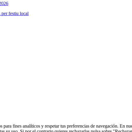
 2026
per festiu local
 para fines analíticos y respetar tus preferencias de navegación. En nu
s su uso. Si por el contrario quieres rechazarlas pulsa sobre "Rechaza