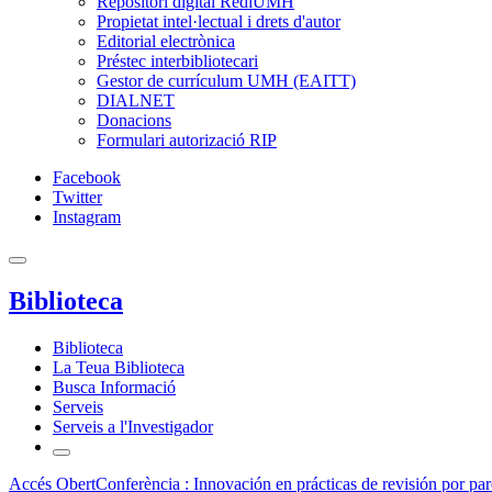
Repositori digital RediUMH
Propietat intel·lectual i drets d'autor
Editorial electrònica
Préstec interbibliotecari
Gestor de currículum UMH (EAITT)
DIALNET
Donacions
Formulari autorizació RIP
Facebook
Twitter
Instagram
Biblioteca
Biblioteca
La Teua Biblioteca
Busca Informació
Serveis
Serveis a l'Investigador
Accés Obert
Conferència : Innovación en prácticas de revisión por par