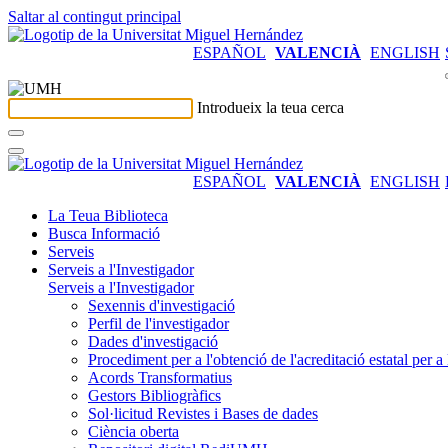
Saltar al contingut principal
ESPAÑOL
VALENCIÀ
ENGLISH
Introdueix la teua cerca
ESPAÑOL
VALENCIÀ
ENGLISH
La Teua Biblioteca
Busca Informació
Serveis
Serveis a l'Investigador
Serveis a l'Investigador
Sexennis d'investigació
Perfil de l'investigador
Dades d'investigació
Procediment per a l'obtenció de l'acreditació estatal per a 
Acords Transformatius
Gestors Bibliogràfics
Sol·licitud Revistes i Bases de dades
Ciència oberta