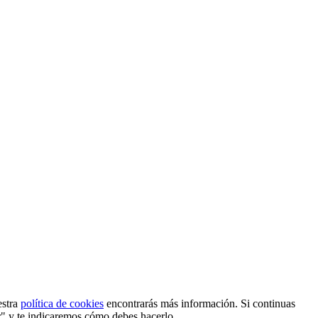
estra
política de cookies
encontrarás más información. Si continuas
r" y te indicaremos cómo debes hacerlo.