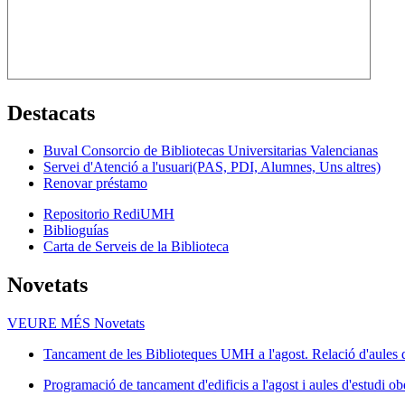
Destacats
Buval Consorcio de Bibliotecas Universitarias Valencianas
Servei d'Atenció a l'usuari(PAS, PDI, Alumnes, Uns altres)
Renovar préstamo
Repositorio RediUMH
Biblioguías
Carta de Serveis de la Biblioteca
Novetats
VEURE MÉS
Novetats
Tancament de les Biblioteques UMH a l'agost. Relació d'aules d
Programació de tancament d'edificis a l'agost i aules d'estudi ob