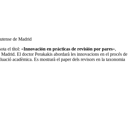
plutense de Madrid
a el títol: «
Innovación en prácticas de revisión por pares
»,
e Madrid. El doctor Perakakis abordarà les innovacions en el procés de
avaluació acadèmica. Es mostrarà el paper dels revisors en la taxonomia