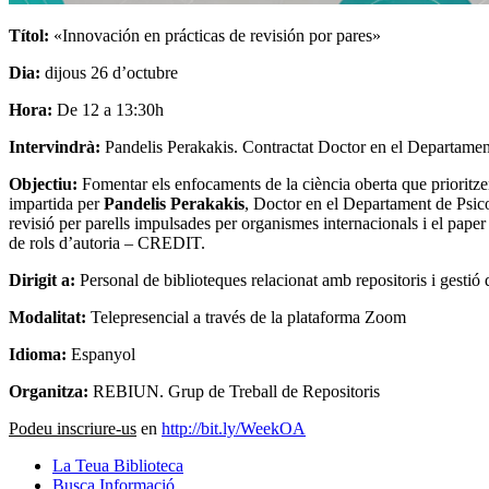
Títol:
«Innovación en prácticas de revisión por pares»
Dia:
dijous 26 d’octubre
Hora:
De 12 a 13:30h
Intervindrà:
Pandelis Perakakis. Contractat Doctor en el Departament
Objectiu:
Fomentar els enfocaments de la ciència oberta que prioritzen
impartida per
Pandelis Perakakis
, Doctor en el Departament de Psico
revisió per parells impulsades per organismes internacionals i el paper
de rols d’autoria – CREDIT.
Dirigit a:
Personal de biblioteques relacionat amb repositoris i gestió d
Modalitat:
Telepresencial a través de la plataforma Zoom
Idioma:
Espanyol
Organitza:
REBIUN. Grup de Treball de Repositoris
Podeu inscriure-us
en
http://bit.ly/WeekOA
La Teua Biblioteca
Busca Informació