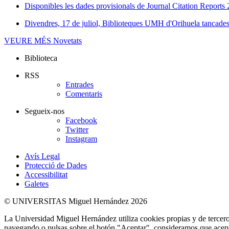
Disponibles les dades provisionals de Journal Citation Reports
Divendres, 17 de juliol, Biblioteques UMH d'Orihuela tancades 
VEURE MÉS
Novetats
Biblioteca
RSS
Entrades
Comentaris
Segueix-nos
Facebook
Twitter
Instagram
Avís Legal
Protecció de Dades
Accessibilitat
Galetes
© UNIVERSITAS Miguel Hernández 2026
La Universidad Miguel Hernández utiliza cookies propias y de terceros
navegando o pulsas sobre el botón "Aceptar", consideramos que acepta