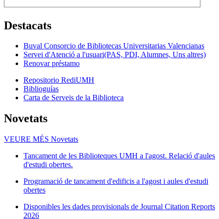
Destacats
Buval Consorcio de Bibliotecas Universitarias Valencianas
Servei d'Atenció a l'usuari(PAS, PDI, Alumnes, Uns altres)
Renovar préstamo
Repositorio RediUMH
Biblioguías
Carta de Serveis de la Biblioteca
Novetats
VEURE MÉS
Novetats
Tancament de les Biblioteques UMH a l'agost. Relació d'aules
d'estudi obertes.
Programació de tancament d'edificis a l'agost i aules d'estudi
obertes
Disponibles les dades provisionals de Journal Citation Reports
2026