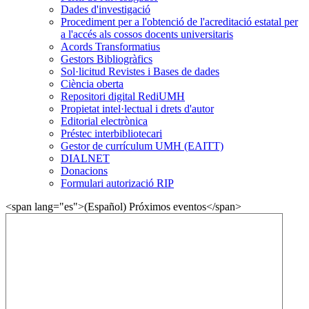
Dades d'investigació
Procediment per a l'obtenció de l'acreditació estatal per
a l'accés als cossos docents universitaris
Acords Transformatius
Gestors Bibliogràfics
Sol·licitud Revistes i Bases de dades
Ciència oberta
Repositori digital RediUMH
Propietat intel·lectual i drets d'autor
Editorial electrònica
Préstec interbibliotecari
Gestor de currículum UMH (EAITT)
DIALNET
Donacions
Formulari autorizació RIP
<span lang="es">(Español) Próximos eventos</span>