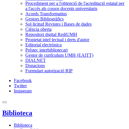
Procediment per a l'obtenció de l'acreditació estatal per
a l'accés als cossos docents universitaris
Acords Transformatius
Gestors Bibliogràfics
Sol·licitud Revistes i Bases de dades
Ciència oberta
Repositori digital RediUMH
Propietat intel·lectual i drets d'autor
Editorial electrònica
Préstec interbibliotecari
Gestor de currículum UMH (EAITT)
DIALNET
Donacions
Formulari autorizació RIP
Facebook
Twitter
Instagram
Biblioteca
Biblioteca