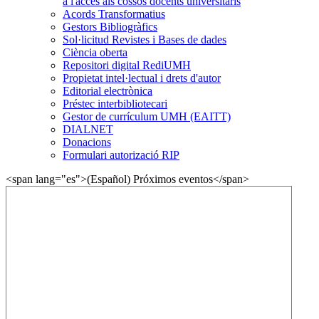
a l'accés als cossos docents universitaris
Acords Transformatius
Gestors Bibliogràfics
Sol·licitud Revistes i Bases de dades
Ciència oberta
Repositori digital RediUMH
Propietat intel·lectual i drets d'autor
Editorial electrònica
Préstec interbibliotecari
Gestor de currículum UMH (EAITT)
DIALNET
Donacions
Formulari autorizació RIP
<span lang="es">(Español) Próximos eventos</span>