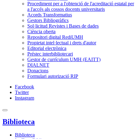
Procediment per a l'obtenció de l'acreditació estatal per
a l'accés als cossos docents universitaris
Acords Transformatius
Gestors Bibliogràfics
Sol·licitud Revistes i Bases de dades
Ciència oberta
Repositori digital RediUMH
Propietat intel·lectual i drets d'autor
Editorial electrònica
Préstec interbibliotecari
Gestor de currículum UMH (EAITT)
DIALNET
Donacions
Formulari autorizació RIP
Facebook
Twitter
Instagram
Biblioteca
Biblioteca