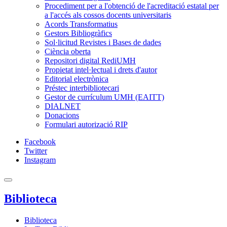
Procediment per a l'obtenció de l'acreditació estatal per
a l'accés als cossos docents universitaris
Acords Transformatius
Gestors Bibliogràfics
Sol·licitud Revistes i Bases de dades
Ciència oberta
Repositori digital RediUMH
Propietat intel·lectual i drets d'autor
Editorial electrònica
Préstec interbibliotecari
Gestor de currículum UMH (EAITT)
DIALNET
Donacions
Formulari autorizació RIP
Facebook
Twitter
Instagram
Biblioteca
Biblioteca