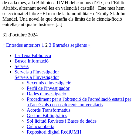
de cada mes, a la Biblioteca UMH del campus d’Elx, en l’Edifici
Altabix, alternant novel·les en valencià i castellà. Este mes hem
seleccionat el llibre «El mar de la tranquil.litat» d’Emily St. John
Mandel. Una novel·la que desafia els límits de la ciència-ficció
entrellaçant quatre històries [...]
31 d’octubre 2024
« Entrades anteriors
1
2
3
Entrades següents »
La Teua Biblioteca
Busca Informació
Serveis
Serveis a l'Investigador
Serveis a l'Investigador
Sexennis d'investigació
Perfil de l'investigador
Dades d'investigació
Procediment per a l'obtenció de l'acreditació estatal per
a l'accés als cossos docents universitaris
Acords Transformatius
Gestors Bibliogràfics
Sol·licitud Revistes i Bases de dades
Ciència oberta
Repositori digital RediUMH