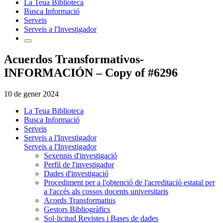
La Teua Biblioteca
Busca Informació
Serveis
Serveis a l'Investigador
Acuerdos Transformativos-
INFORMACIÓN – Copy of #6296
10 de gener 2024
La Teua Biblioteca
Busca Informació
Serveis
Serveis a l'Investigador
Serveis a l'Investigador
Sexennis d'investigació
Perfil de l'investigador
Dades d'investigació
Procediment per a l'obtenció de l'acreditació estatal per
a l'accés als cossos docents universitaris
Acords Transformatius
Gestors Bibliogràfics
Sol·licitud Revistes i Bases de dades