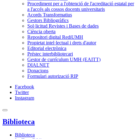
Procediment per a l'obtenció de l'acreditació estatal per
a l'accés als cossos docents universitaris
Acords Transformatius
Gestors Bibliogràfics
Sol·licitud Revistes i Bases de dades
Ciència oberta
Repositori digital RediUMH
Propietat intel·lectual i drets d'autor
Editorial electrònica
Préstec interbibliotecari
Gestor de currículum UMH (EAITT)
DIALNET
Donacions
Formulari autorizació RIP
Facebook
Twitter
Instagram
Biblioteca
Biblioteca