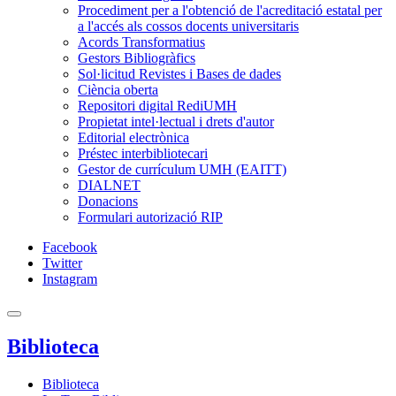
Procediment per a l'obtenció de l'acreditació estatal per
a l'accés als cossos docents universitaris
Acords Transformatius
Gestors Bibliogràfics
Sol·licitud Revistes i Bases de dades
Ciència oberta
Repositori digital RediUMH
Propietat intel·lectual i drets d'autor
Editorial electrònica
Préstec interbibliotecari
Gestor de currículum UMH (EAITT)
DIALNET
Donacions
Formulari autorizació RIP
Facebook
Twitter
Instagram
Biblioteca
Biblioteca