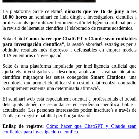
La plataforma Scite celebrarà
dimarts que ve 16 de juny a les
18.00 hores
un seminari en línia dirigit a investigadors, científics i
professionals que utilitzen ferramentes d’intel·ligència artificial per a
la revisió de literatura científica i l’elaboració de resums acadèmics.
Sota el títol
Cómo hacer que ChatGPT y Claude sean confiables
para investigación científica”
, la sessió abordarà estratègies per a
obtindre resultats més rigorosos i defensables en emprar models
d’IA en entorns d’investigació.
Scite és una plataforma impulsada per intel·ligència artificial que
ajuda els investigadors a descobrir, analitzar i avaluar literatura
científica mitjançant les seues conegudes
Smart Citations
, una
tecnologia que permet identificar si un estudi citat recolza, contradiu
o simplement esmenta una determinada afirmació.
El seminari web està especialment orientat a professionals el treball
dels quals depén de secundar-se en evidència científica fiable i
actualitzada. Les persones interessades poden inscriure’s a través de
l’enllaç de registre habilitat per l’organització.
Enllaç de registre:
Cómo hacer que ChatGPT y Claude sean
confiables para investigación científica
.