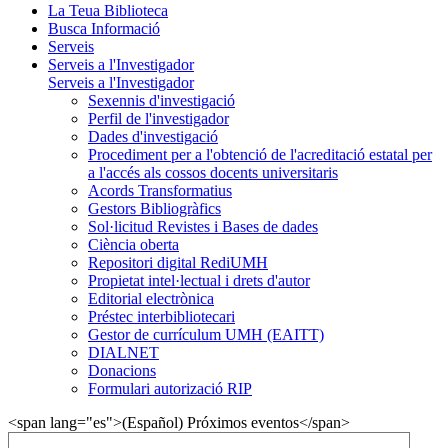
La Teua Biblioteca
Busca Informació
Serveis
Serveis a l'Investigador
Serveis a l'Investigador
Sexennis d'investigació
Perfil de l'investigador
Dades d'investigació
Procediment per a l'obtenció de l'acreditació estatal per
a l'accés als cossos docents universitaris
Acords Transformatius
Gestors Bibliogràfics
Sol·licitud Revistes i Bases de dades
Ciència oberta
Repositori digital RediUMH
Propietat intel·lectual i drets d'autor
Editorial electrònica
Préstec interbibliotecari
Gestor de currículum UMH (EAITT)
DIALNET
Donacions
Formulari autorizació RIP
<span lang="es">(Español) Próximos eventos</span>