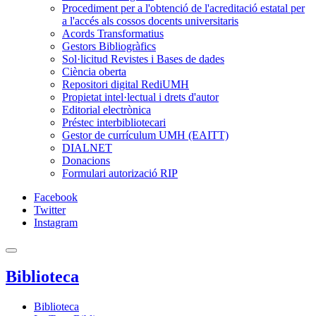
Procediment per a l'obtenció de l'acreditació estatal per
a l'accés als cossos docents universitaris
Acords Transformatius
Gestors Bibliogràfics
Sol·licitud Revistes i Bases de dades
Ciència oberta
Repositori digital RediUMH
Propietat intel·lectual i drets d'autor
Editorial electrònica
Préstec interbibliotecari
Gestor de currículum UMH (EAITT)
DIALNET
Donacions
Formulari autorizació RIP
Facebook
Twitter
Instagram
Biblioteca
Biblioteca