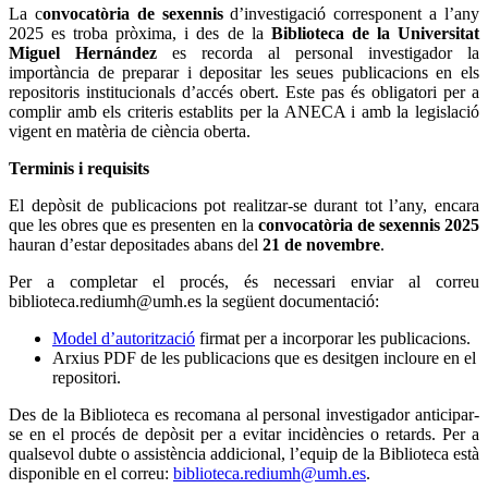
La c
onvocatòria de sexennis
d’investigació corresponent a l’any
2025 es troba pròxima, i des de la
Biblioteca de la Universitat
Miguel Hernández
es recorda al personal investigador la
importància de preparar i depositar les seues publicacions en els
repositoris institucionals d’accés obert. Este pas és obligatori per a
complir amb els criteris establits per la ANECA i amb la legislació
vigent en matèria de ciència oberta.
Terminis i requisits
El depòsit de publicacions pot realitzar-se durant tot l’any, encara
que les obres que es presenten en la
convocatòria de sexennis 2025
hauran d’estar depositades abans del
21 de novembre
.
Per a completar el procés, és necessari enviar al correu
biblioteca.rediumh@umh.es
la següent documentació:
Model d’autorització
firmat per a incorporar les publicacions.
Arxius PDF de les publicacions que es desitgen incloure en el
repositori.
Des de la Biblioteca es recomana al personal investigador anticipar-
se en el procés de depòsit per a evitar incidències o retards. Per a
qualsevol dubte o assistència addicional, l’equip de la Biblioteca està
disponible en el correu:
biblioteca.rediumh@umh.es
.