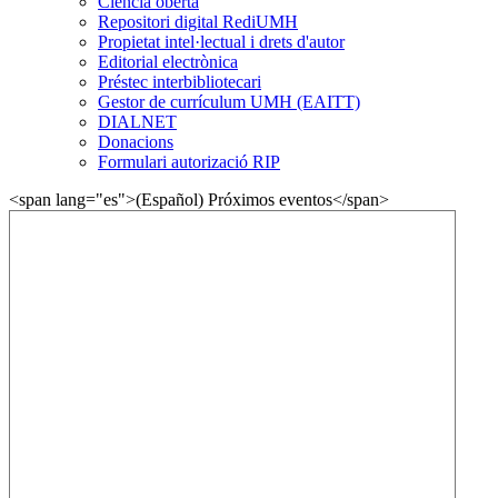
Ciència oberta
Repositori digital RediUMH
Propietat intel·lectual i drets d'autor
Editorial electrònica
Préstec interbibliotecari
Gestor de currículum UMH (EAITT)
DIALNET
Donacions
Formulari autorizació RIP
<span lang="es">(Español) Próximos eventos</span>