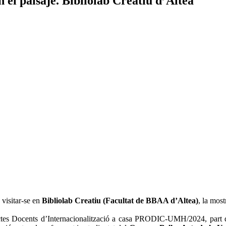
en el paisaje. Bibliolab Creatiu d’Altea
 visitar-se en
Bibliolab Creatiu (Facultat de BBAA d’Altea)
, la most
tes Docents d’Internacionalització a casa PRODIC-UMH/2024, part de l