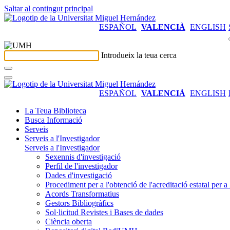
Saltar al contingut principal
ESPAÑOL
VALENCIÀ
ENGLISH
Introdueix la teua cerca
ESPAÑOL
VALENCIÀ
ENGLISH
La Teua Biblioteca
Busca Informació
Serveis
Serveis a l'Investigador
Serveis a l'Investigador
Sexennis d'investigació
Perfil de l'investigador
Dades d'investigació
Procediment per a l'obtenció de l'acreditació estatal per a 
Acords Transformatius
Gestors Bibliogràfics
Sol·licitud Revistes i Bases de dades
Ciència oberta