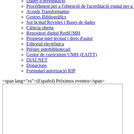
Dades d'investigació
Procediment per a l'obtenció de l'acreditació estatal per a 
Acords Transformatius
Gestors Bibliogràfics
Sol·licitud Revistes i Bases de dades
Ciència oberta
Repositori digital RediUMH
Propietat intel·lectual i drets d'autor
Editorial electrònica
Préstec interbibliotecari
Gestor de currículum UMH (EAITT)
DIALNET
Donacions
Formulari autorizació RIP
<span lang="es">(Español) Próximos eventos</span>