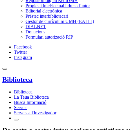
Repositori digital RediUMH
Propietat intel·lectual i drets d'autor
Editorial electrònica
Préstec interbibliotecari
Gestor de currículum UMH (EAITT)
DIALNET
Donacions
Formulari autorizació RIP
Facebook
Twitter
Instagram
Biblioteca
Biblioteca
La Teua Biblioteca
Busca Informació
Serveis
Serveis a l'Investigador