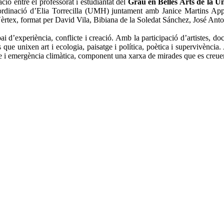
ció entre el professorat i estudiantat del
Grau en Belles Arts de la U
oordinació d’Elia Torrecilla (UMH) juntament amb Janice Martins Ap
èrtex, format per David Vila, Bibiana de la Soledat Sánchez, José Anton
ai d’experiència, conflicte i creació. Amb la participació d’artistes, do
que unixen art i ecologia, paisatge i política, poètica i supervivència
fe i emergència climàtica, component una xarxa de mirades que es creuen