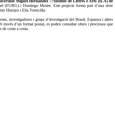
niversitat Miguel Hernández
i l
‘Institut de Lletres e Arts (ILA) de
pel (FURG) i Domingo Mestre. Este projecte forma part d’una sèrie
io Hinojos i Elia Torrecilla.
cents, investigadores i grups d’investigació del Brasil, Espanya i altres
. A través d’un format postal, es poden consultar obres i processos que
 de costa a costa.