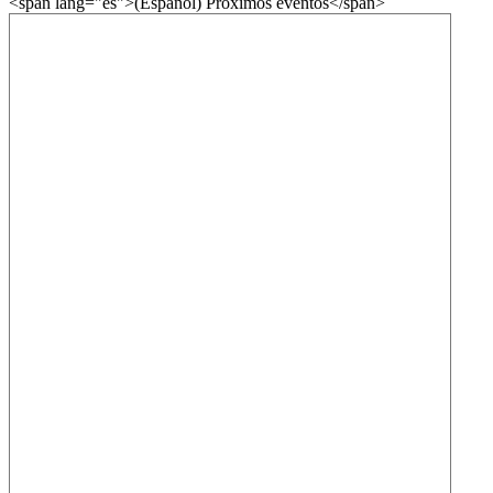
<span lang="es">(Español) Próximos eventos</span>