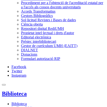
Procediment per a l'obtenció de l'acreditació estatal per
a l'accés als cossos docents universitaris
Acords Transformatius
Gestors Bibliogràfics
Sol·licitud Revistes i Bases de dades
Ciència oberta
Repositori digital RediUMH
Propietat intel·lectual i drets d'autor
Editorial electrònica
Préstec interbibliotecari
Gestor de currículum UMH (EAITT)
DIALNET
Donacions
Formulari autorizació RIP
Facebook
Twitter
Instagram
Biblioteca
Biblioteca