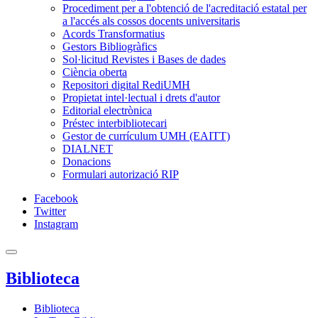
Procediment per a l'obtenció de l'acreditació estatal per
a l'accés als cossos docents universitaris
Acords Transformatius
Gestors Bibliogràfics
Sol·licitud Revistes i Bases de dades
Ciència oberta
Repositori digital RediUMH
Propietat intel·lectual i drets d'autor
Editorial electrònica
Préstec interbibliotecari
Gestor de currículum UMH (EAITT)
DIALNET
Donacions
Formulari autorizació RIP
Facebook
Twitter
Instagram
Biblioteca
Biblioteca