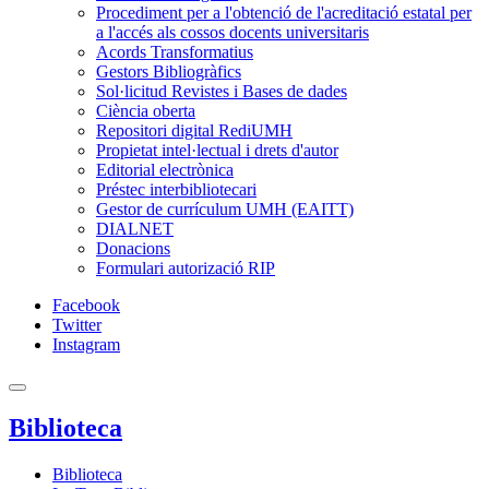
Procediment per a l'obtenció de l'acreditació estatal per
a l'accés als cossos docents universitaris
Acords Transformatius
Gestors Bibliogràfics
Sol·licitud Revistes i Bases de dades
Ciència oberta
Repositori digital RediUMH
Propietat intel·lectual i drets d'autor
Editorial electrònica
Préstec interbibliotecari
Gestor de currículum UMH (EAITT)
DIALNET
Donacions
Formulari autorizació RIP
Facebook
Twitter
Instagram
Biblioteca
Biblioteca