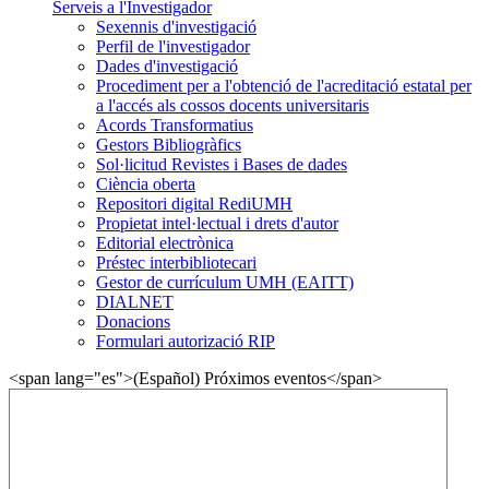
Serveis a l'Investigador
Sexennis d'investigació
Perfil de l'investigador
Dades d'investigació
Procediment per a l'obtenció de l'acreditació estatal per
a l'accés als cossos docents universitaris
Acords Transformatius
Gestors Bibliogràfics
Sol·licitud Revistes i Bases de dades
Ciència oberta
Repositori digital RediUMH
Propietat intel·lectual i drets d'autor
Editorial electrònica
Préstec interbibliotecari
Gestor de currículum UMH (EAITT)
DIALNET
Donacions
Formulari autorizació RIP
<span lang="es">(Español) Próximos eventos</span>