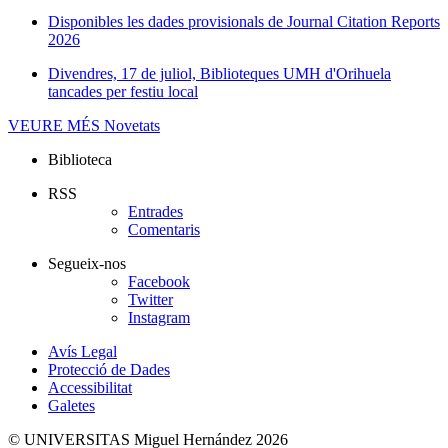
Disponibles les dades provisionals de Journal Citation Reports
2026
Divendres, 17 de juliol, Biblioteques UMH d'Orihuela
tancades per festiu local
VEURE MÉS
Novetats
Biblioteca
RSS
Entrades
Comentaris
Segueix-nos
Facebook
Twitter
Instagram
Avís Legal
Protecció de Dades
Accessibilitat
Galetes
© UNIVERSITAS Miguel Hernández 2026