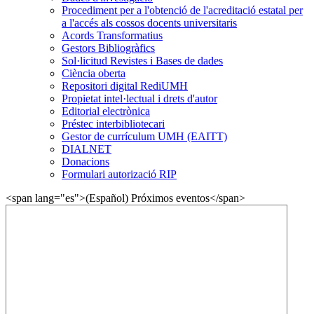
Procediment per a l'obtenció de l'acreditació estatal per
a l'accés als cossos docents universitaris
Acords Transformatius
Gestors Bibliogràfics
Sol·licitud Revistes i Bases de dades
Ciència oberta
Repositori digital RediUMH
Propietat intel·lectual i drets d'autor
Editorial electrònica
Préstec interbibliotecari
Gestor de currículum UMH (EAITT)
DIALNET
Donacions
Formulari autorizació RIP
<span lang="es">(Español) Próximos eventos</span>