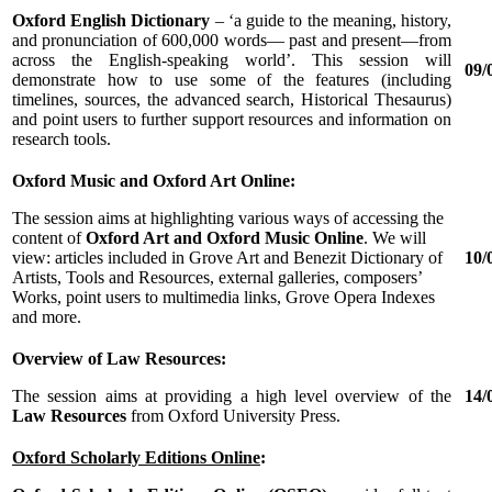
Oxford English Dictionary
– ‘a guide to the meaning, history,
and pronunciation of 600,000 words— past and present—from
across the English-speaking world’. This session will
09/0
demonstrate how to use some of the features (including
timelines, sources, the advanced search, Historical Thesaurus)
and point users to further support resources and information on
research tools.
Oxford Music and Oxford Art Online
:
The session aims at highlighting various ways of accessing the
content of
Oxford Art and Oxford Music Online
. We will
view: articles included in Grove Art and Benezit Dictionary of
10/0
Artists, Tools and Resources, external galleries, composers’
Works, point users to multimedia links, Grove Opera Indexes
and more.
Overview of Law Resources
:
The session aims at providing a high level overview of the
14/0
Law Resources
from Oxford University Press.
Oxford Scholarly Editions Online
: