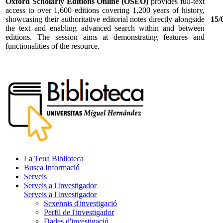
Oxford Scholarly Editions Online (OSEO)
provides full-text
access to over 1,600 editions covering 1,200 years of history,
showcasing their authoritative editorial notes directly alongside
15/0
the text and enabling advanced search within and between
editions. The session aims at demonstrating features and
functionalities of the resource.
La Teua Biblioteca
Busca Informació
Serveis
Serveis a l'Investigador
Serveis a l'Investigador
Sexennis d'investigació
Perfil de l'investigador
Dades d'investigació