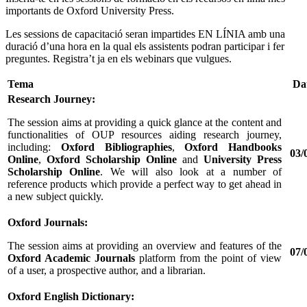
importants de Oxford University Press.
Les sessions de capacitació seran impartides EN LÍNIA amb una
duració d’una hora en la qual els assistents podran participar i fer
preguntes. Registra’t ja en els webinars que vulgues.
Tema
Dat
Research Journey:
The session aims at providing a quick glance at the content and
functionalities of OUP resources aiding research journey,
including:
Oxford Bibliographies
,
Oxford Handbooks
03/0
Online
,
Oxford Scholarship Online
and
University Press
Scholarship Online
. We will also look at a number of
reference products which provide a perfect way to get ahead in
a new subject quickly.
Oxford Journals:
The session aims at providing an overview and features of the
07/0
Oxford Academic Journals
platform from the point of view
of a user, a prospective author, and a librarian.
Oxford English Dictionary: