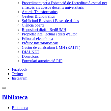
Procediment per a l'obtenció de l'acreditació estatal per
a l'accés als cossos docents universitaris
Acords Transformatius
Gestors Bibliogràfics
Sol·licitud Revistes i Bases de dades
Ciència oberta
Repositori digital RediUMH
Propietat intel·lectual i drets d'autor
Editorial electrònica
Préstec interbibliotecari
Gestor de currículum UMH (EAITT)
DIALNET
Donacions
Formulari autorizació RIP
Facebook
Twitter
Instagram
Biblioteca
Biblioteca