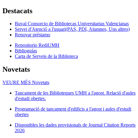
Destacats
Buval Consorcio de Bibliotecas Universitarias Valencianas
Servei d'Atenció a l'usuari(PAS, PDI, Alumnes, Uns altres)
Renovar préstamo
Repositorio RediUMH
Biblioguías
Carta de Serveis de la Biblioteca
Novetats
VEURE MÉS
Novetats
Tancament de les Biblioteques UMH a l'agost. Relació d'aules
d'estudi obertes.
Programació de tancament d'edificis a l'agost i aules d'estudi
obertes
Disponibles les dades provisionals de Journal Citation Reports
2026