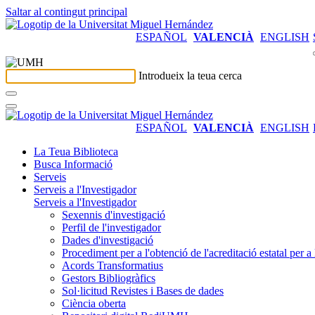
Saltar al contingut principal
ESPAÑOL
VALENCIÀ
ENGLISH
Introdueix la teua cerca
ESPAÑOL
VALENCIÀ
ENGLISH
La Teua Biblioteca
Busca Informació
Serveis
Serveis a l'Investigador
Serveis a l'Investigador
Sexennis d'investigació
Perfil de l'investigador
Dades d'investigació
Procediment per a l'obtenció de l'acreditació estatal per a 
Acords Transformatius
Gestors Bibliogràfics
Sol·licitud Revistes i Bases de dades
Ciència oberta