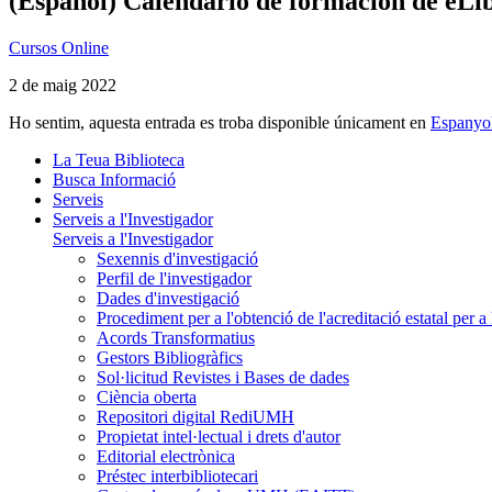
(Español) Calendario de formación de eLib
Cursos Online
2 de maig 2022
Ho sentim, aquesta entrada es troba disponible únicament en
Espanyo
La Teua Biblioteca
Busca Informació
Serveis
Serveis a l'Investigador
Serveis a l'Investigador
Sexennis d'investigació
Perfil de l'investigador
Dades d'investigació
Procediment per a l'obtenció de l'acreditació estatal per a 
Acords Transformatius
Gestors Bibliogràfics
Sol·licitud Revistes i Bases de dades
Ciència oberta
Repositori digital RediUMH
Propietat intel·lectual i drets d'autor
Editorial electrònica
Préstec interbibliotecari