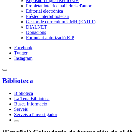
Repositori digital RediUMH
Propietat intel·lectual i drets d'autor
Editorial electrònica
Préstec interbibliotecari
Gestor de currículum UMH (EAITT)
DIALNET
Donacions
Formulari autorizació RIP
Facebook
Twitter
Instagram
Biblioteca
Biblioteca
La Teua Biblioteca
Busca Informació
Serveis
Serveis a l'Investigador