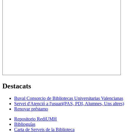
Destacats
Buval Consorcio de Bibliotecas Universitarias Valencianas
Servei d'Atenció a l'usuari(PAS, PDI, Alumnes, Uns altres)
Renovar préstamo
Repositorio RediUMH
Biblioguías
Carta de Serveis de la Biblioteca