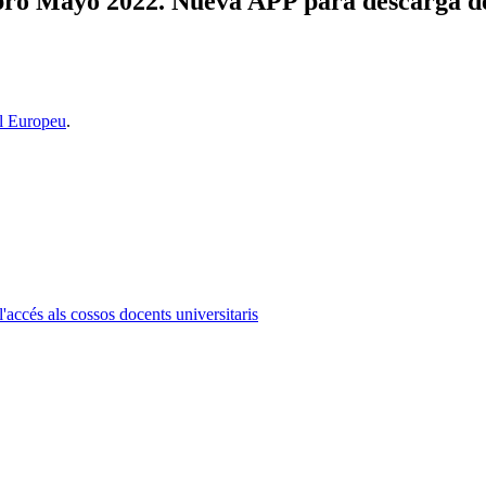
ro Mayo 2022. Nueva APP para descarga de t
l Europeu
.
l'accés als cossos docents universitaris