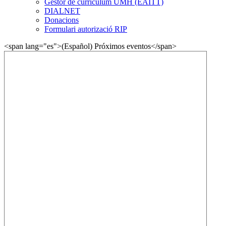
Gestor de currículum UMH (EAITT)
DIALNET
Donacions
Formulari autorizació RIP
<span lang="es">(Español) Próximos eventos</span>