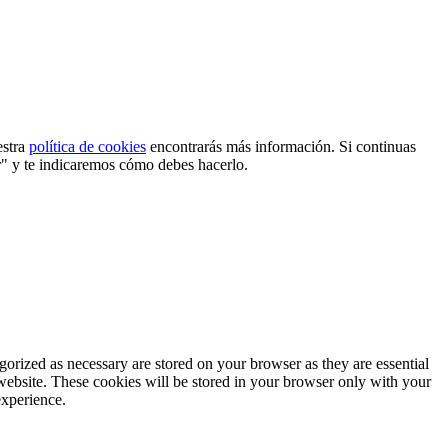
estra
política de cookies
encontrarás más información. Si continuas
r" y te indicaremos cómo debes hacerlo.
gorized as necessary are stored on your browser as they are essential
 website. These cookies will be stored in your browser only with your
experience.