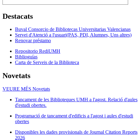
Destacats
Buval Consorcio de Bibliotecas Universitarias Valencianas
Servei d'Atenció a l'usuari(PAS, PDI, Alumnes, Uns altres)
Renovar préstamo
Repositorio RediUMH
Biblioguías
Carta de Serveis de la Biblioteca
Novetats
VEURE MÉS
Novetats
Tancament de les Biblioteques UMH a l'agost. Relació d'aules
d'estudi obertes.
Programació de tancament d'edificis a l'agost i aules d'estudi
obertes
Disponibles les dades provisionals de Journal Citation Reports
2026