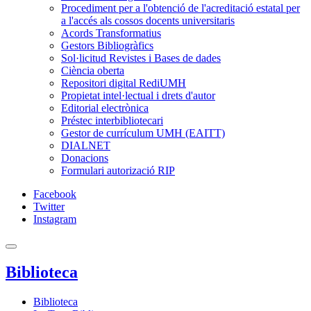
Procediment per a l'obtenció de l'acreditació estatal per
a l'accés als cossos docents universitaris
Acords Transformatius
Gestors Bibliogràfics
Sol·licitud Revistes i Bases de dades
Ciència oberta
Repositori digital RediUMH
Propietat intel·lectual i drets d'autor
Editorial electrònica
Préstec interbibliotecari
Gestor de currículum UMH (EAITT)
DIALNET
Donacions
Formulari autorizació RIP
Facebook
Twitter
Instagram
Biblioteca
Biblioteca