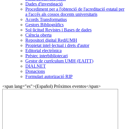
Dades d'investigació
Procediment per a l'obtenció de l'acreditació estatal per
a l'accés als cossos docents universitaris
Acords Transformatius
Gestors Bibliogràfics
Sol·licitud Revistes i Bases de dades
Ciència oberta
Repositori digital RediUMH
Propietat intel·lectual i drets d'autor
Editorial electrònica
Préstec interbibliotecari
Gestor de currículum UMH (EAITT)
DIALNET
Donacions
Formulari autorizació RIP
<span lang="es">(Español) Próximos eventos</span>