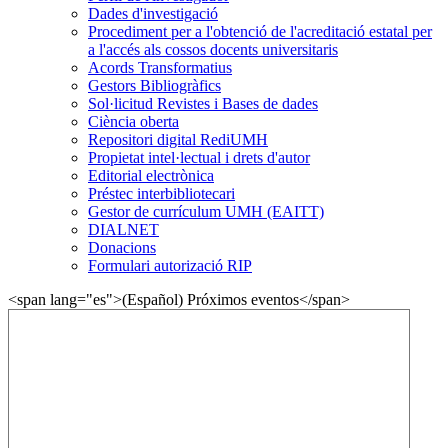
Dades d'investigació
Procediment per a l'obtenció de l'acreditació estatal per
a l'accés als cossos docents universitaris
Acords Transformatius
Gestors Bibliogràfics
Sol·licitud Revistes i Bases de dades
Ciència oberta
Repositori digital RediUMH
Propietat intel·lectual i drets d'autor
Editorial electrònica
Préstec interbibliotecari
Gestor de currículum UMH (EAITT)
DIALNET
Donacions
Formulari autorizació RIP
<span lang="es">(Español) Próximos eventos</span>