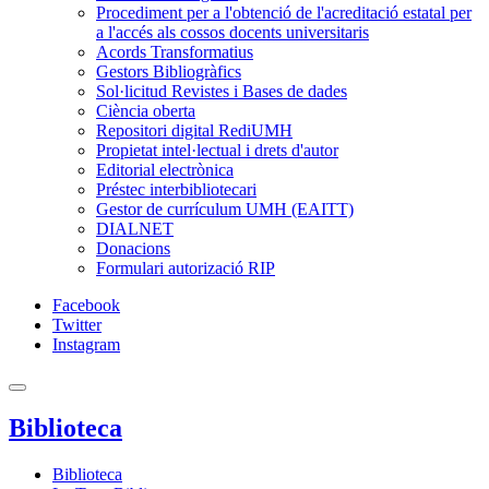
Procediment per a l'obtenció de l'acreditació estatal per
a l'accés als cossos docents universitaris
Acords Transformatius
Gestors Bibliogràfics
Sol·licitud Revistes i Bases de dades
Ciència oberta
Repositori digital RediUMH
Propietat intel·lectual i drets d'autor
Editorial electrònica
Préstec interbibliotecari
Gestor de currículum UMH (EAITT)
DIALNET
Donacions
Formulari autorizació RIP
Facebook
Twitter
Instagram
Biblioteca
Biblioteca