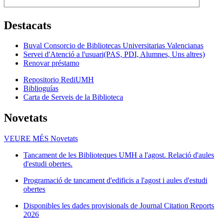
Destacats
Buval Consorcio de Bibliotecas Universitarias Valencianas
Servei d'Atenció a l'usuari(PAS, PDI, Alumnes, Uns altres)
Renovar préstamo
Repositorio RediUMH
Biblioguías
Carta de Serveis de la Biblioteca
Novetats
VEURE MÉS
Novetats
Tancament de les Biblioteques UMH a l'agost. Relació d'aules
d'estudi obertes.
Programació de tancament d'edificis a l'agost i aules d'estudi
obertes
Disponibles les dades provisionals de Journal Citation Reports
2026