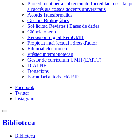
Procediment per a l'obtenció de l'acreditació estatal per
a l'accés als cossos docents universitaris
Acords Transformatius
Gestors Bibliogràfics
Sol·licitud Revistes i Bases de dades
Ciència oberta
Repositori digital RediUMH
Propietat intel·lectual i drets d'autor
Editorial electrònica
Préstec interbibliotecari
Gestor de currículum UMH (EAITT)
DIALNET
Donacions
Formulari autorizació RIP
Facebook
Twitter
Instagram
Biblioteca
Biblioteca