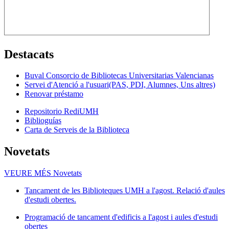
Destacats
Buval Consorcio de Bibliotecas Universitarias Valencianas
Servei d'Atenció a l'usuari(PAS, PDI, Alumnes, Uns altres)
Renovar préstamo
Repositorio RediUMH
Biblioguías
Carta de Serveis de la Biblioteca
Novetats
VEURE MÉS
Novetats
Tancament de les Biblioteques UMH a l'agost. Relació d'aules
d'estudi obertes.
Programació de tancament d'edificis a l'agost i aules d'estudi
obertes