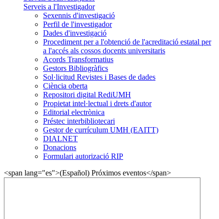
Serveis a l'Investigador
Sexennis d'investigació
Perfil de l'investigador
Dades d'investigació
Procediment per a l'obtenció de l'acreditació estatal per
a l'accés als cossos docents universitaris
Acords Transformatius
Gestors Bibliogràfics
Sol·licitud Revistes i Bases de dades
Ciència oberta
Repositori digital RediUMH
Propietat intel·lectual i drets d'autor
Editorial electrònica
Préstec interbibliotecari
Gestor de currículum UMH (EAITT)
DIALNET
Donacions
Formulari autorizació RIP
<span lang="es">(Español) Próximos eventos</span>