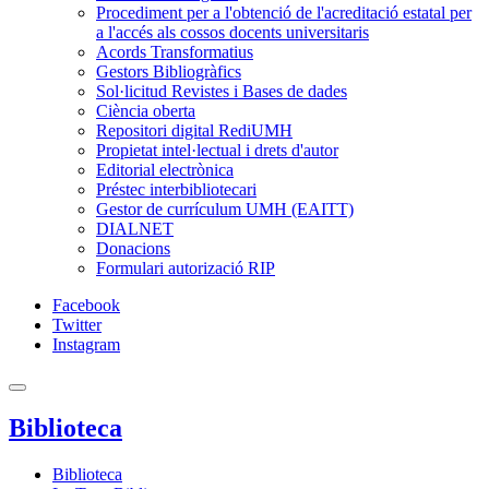
Procediment per a l'obtenció de l'acreditació estatal per
a l'accés als cossos docents universitaris
Acords Transformatius
Gestors Bibliogràfics
Sol·licitud Revistes i Bases de dades
Ciència oberta
Repositori digital RediUMH
Propietat intel·lectual i drets d'autor
Editorial electrònica
Préstec interbibliotecari
Gestor de currículum UMH (EAITT)
DIALNET
Donacions
Formulari autorizació RIP
Facebook
Twitter
Instagram
Biblioteca
Biblioteca