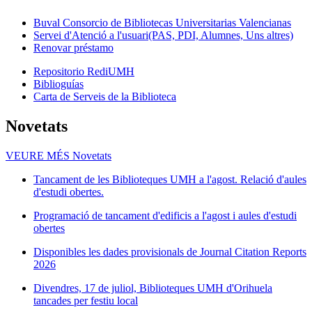
Buval Consorcio de Bibliotecas Universitarias Valencianas
Servei d'Atenció a l'usuari(PAS, PDI, Alumnes, Uns altres)
Renovar préstamo
Repositorio RediUMH
Biblioguías
Carta de Serveis de la Biblioteca
Novetats
VEURE MÉS
Novetats
Tancament de les Biblioteques UMH a l'agost. Relació d'aules
d'estudi obertes.
Programació de tancament d'edificis a l'agost i aules d'estudi
obertes
Disponibles les dades provisionals de Journal Citation Reports
2026
Divendres, 17 de juliol, Biblioteques UMH d'Orihuela
tancades per festiu local