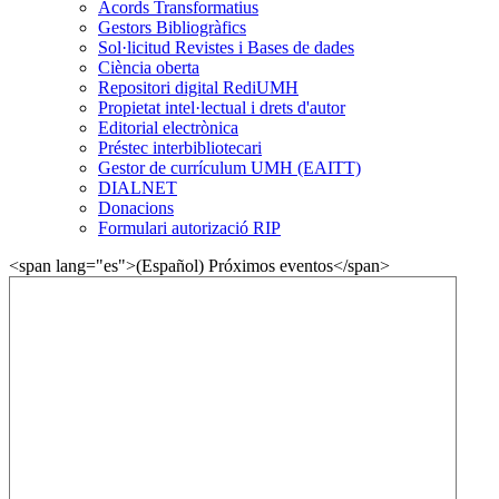
Acords Transformatius
Gestors Bibliogràfics
Sol·licitud Revistes i Bases de dades
Ciència oberta
Repositori digital RediUMH
Propietat intel·lectual i drets d'autor
Editorial electrònica
Préstec interbibliotecari
Gestor de currículum UMH (EAITT)
DIALNET
Donacions
Formulari autorizació RIP
<span lang="es">(Español) Próximos eventos</span>