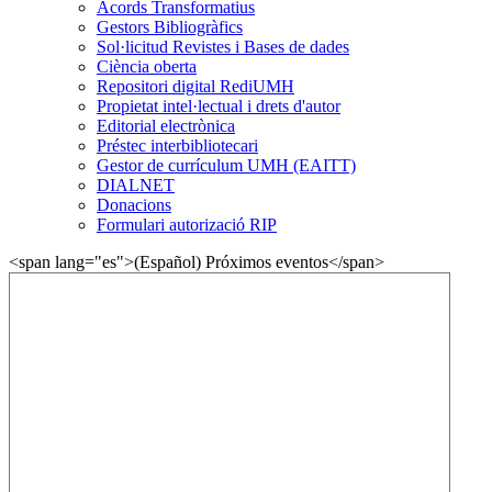
Acords Transformatius
Gestors Bibliogràfics
Sol·licitud Revistes i Bases de dades
Ciència oberta
Repositori digital RediUMH
Propietat intel·lectual i drets d'autor
Editorial electrònica
Préstec interbibliotecari
Gestor de currículum UMH (EAITT)
DIALNET
Donacions
Formulari autorizació RIP
<span lang="es">(Español) Próximos eventos</span>