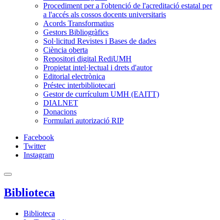
Procediment per a l'obtenció de l'acreditació estatal per
a l'accés als cossos docents universitaris
Acords Transformatius
Gestors Bibliogràfics
Sol·licitud Revistes i Bases de dades
Ciència oberta
Repositori digital RediUMH
Propietat intel·lectual i drets d'autor
Editorial electrònica
Préstec interbibliotecari
Gestor de currículum UMH (EAITT)
DIALNET
Donacions
Formulari autorizació RIP
Facebook
Twitter
Instagram
Biblioteca
Biblioteca