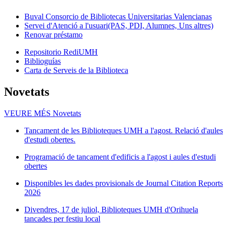
Buval Consorcio de Bibliotecas Universitarias Valencianas
Servei d'Atenció a l'usuari(PAS, PDI, Alumnes, Uns altres)
Renovar préstamo
Repositorio RediUMH
Biblioguías
Carta de Serveis de la Biblioteca
Novetats
VEURE MÉS
Novetats
Tancament de les Biblioteques UMH a l'agost. Relació d'aules
d'estudi obertes.
Programació de tancament d'edificis a l'agost i aules d'estudi
obertes
Disponibles les dades provisionals de Journal Citation Reports
2026
Divendres, 17 de juliol, Biblioteques UMH d'Orihuela
tancades per festiu local