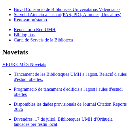
Buval Consorcio de Bibliotecas Universitarias Valencianas
Servei d'Atenció a l'usuari(PAS, PDI, Alumnes, Uns altres)
Renovar préstamo
Repositorio RediUMH
Biblioguías
Carta de Serveis de la Biblioteca
Novetats
VEURE MÉS
Novetats
Tancament de les Biblioteques UMH a l'agost. Relació d'aules
d'estudi obertes.
Programació de tancament d'edificis a l'agost i aules d'estudi
obertes
Disponibles les dades provisionals de Journal Citation Reports
2026
Divendres, 17 de juliol, Biblioteques UMH d'Orihuela
tancades per festiu local