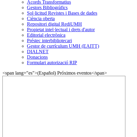
Acords Transformatius
Gestors Bibliogràfics
Sol·licitud Revistes i Bases de dades
Ciència oberta
Repositori digital RediUMH
Propietat intel·lectual i drets d'autor
Editorial electrònica
Préstec interbibliotecari
Gestor de currículum UMH (EAITT)
DIALNET
Donacions
Formulari autorizació RIP
<span lang="es">(Español) Próximos eventos</span>