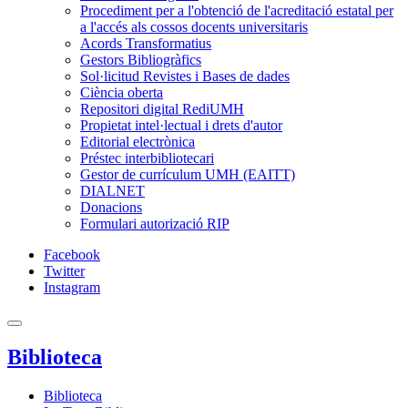
Procediment per a l'obtenció de l'acreditació estatal per
a l'accés als cossos docents universitaris
Acords Transformatius
Gestors Bibliogràfics
Sol·licitud Revistes i Bases de dades
Ciència oberta
Repositori digital RediUMH
Propietat intel·lectual i drets d'autor
Editorial electrònica
Préstec interbibliotecari
Gestor de currículum UMH (EAITT)
DIALNET
Donacions
Formulari autorizació RIP
Facebook
Twitter
Instagram
Biblioteca
Biblioteca