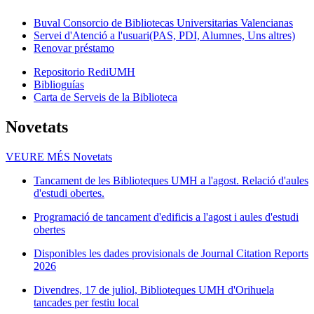
Buval Consorcio de Bibliotecas Universitarias Valencianas
Servei d'Atenció a l'usuari(PAS, PDI, Alumnes, Uns altres)
Renovar préstamo
Repositorio RediUMH
Biblioguías
Carta de Serveis de la Biblioteca
Novetats
VEURE MÉS
Novetats
Tancament de les Biblioteques UMH a l'agost. Relació d'aules
d'estudi obertes.
Programació de tancament d'edificis a l'agost i aules d'estudi
obertes
Disponibles les dades provisionals de Journal Citation Reports
2026
Divendres, 17 de juliol, Biblioteques UMH d'Orihuela
tancades per festiu local