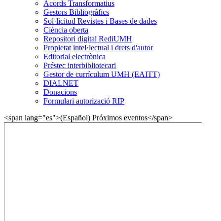
Acords Transformatius
Gestors Bibliogràfics
Sol·licitud Revistes i Bases de dades
Ciència oberta
Repositori digital RediUMH
Propietat intel·lectual i drets d'autor
Editorial electrònica
Préstec interbibliotecari
Gestor de currículum UMH (EAITT)
DIALNET
Donacions
Formulari autorizació RIP
<span lang="es">(Español) Próximos eventos</span>