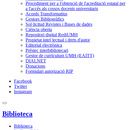
Procediment per a l'obtenció de l'acreditació estatal per
a l'accés als cossos docents universitaris
Acords Transformatius
Gestors Bibliogràfics
Sol·licitud Revistes i Bases de dades
Ciència oberta
Repositori digital RediUMH
Propietat intel·lectual i drets d'autor
Editorial electrònica
Préstec interbibliotecari
Gestor de currículum UMH (EAITT)
DIALNET
Donacions
Formulari autorizació RIP
Facebook
Twitter
Instagram
Biblioteca
Biblioteca