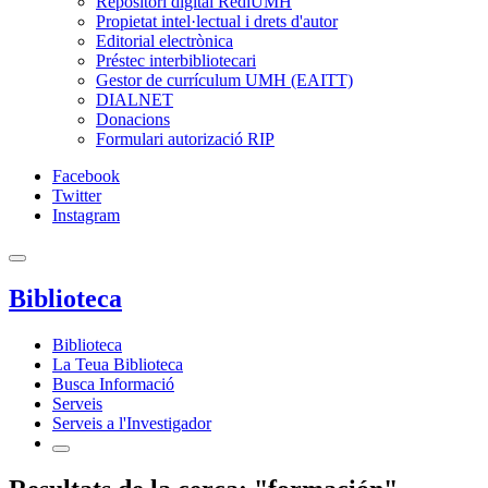
Repositori digital RediUMH
Propietat intel·lectual i drets d'autor
Editorial electrònica
Préstec interbibliotecari
Gestor de currículum UMH (EAITT)
DIALNET
Donacions
Formulari autorizació RIP
Facebook
Twitter
Instagram
Biblioteca
Biblioteca
La Teua Biblioteca
Busca Informació
Serveis
Serveis a l'Investigador