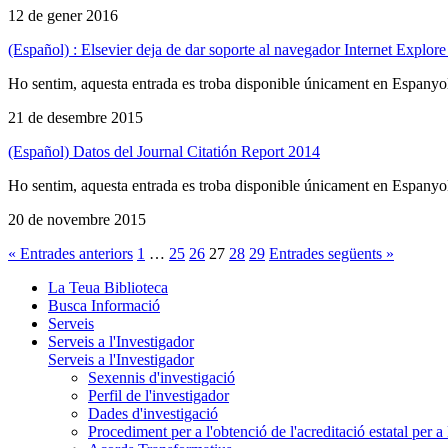
12 de gener 2016
(Español) : Elsevier deja de dar soporte al navegador Internet Explore
Ho sentim, aquesta entrada es troba disponible únicament en Espanyo
21 de desembre 2015
(Español) Datos del Journal Citatión Report 2014
Ho sentim, aquesta entrada es troba disponible únicament en Espanyo
20 de novembre 2015
« Entrades anteriors
1
…
25
26
27
28
29
Entrades següents »
La Teua Biblioteca
Busca Informació
Serveis
Serveis a l'Investigador
Serveis a l'Investigador
Sexennis d'investigació
Perfil de l'investigador
Dades d'investigació
Procediment per a l'obtenció de l'acreditació estatal per a 