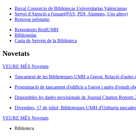
Buval Consorcio de Bibliotecas Universitarias Valencianas
Servei d'Atenció a l'usuari(PAS, PDI, Alumnes, Uns altres)
Renovar préstamo
Repositorio RediUMH
Biblioguías
Carta de Serveis de la Biblioteca
Novetats
VEURE MÉS
Novetats
Tancament de les Biblioteques UMH a l'agost. Relació d'aules d
Programació de tancament d'edificis a l'agost i aules d'estudi ob
Disponibles les dades provisionals de Journal Citation Reports
Divendres, 17 de juliol, Biblioteques UMH d'Orihuela tancades 
VEURE MÉS
Novetats
Biblioteca