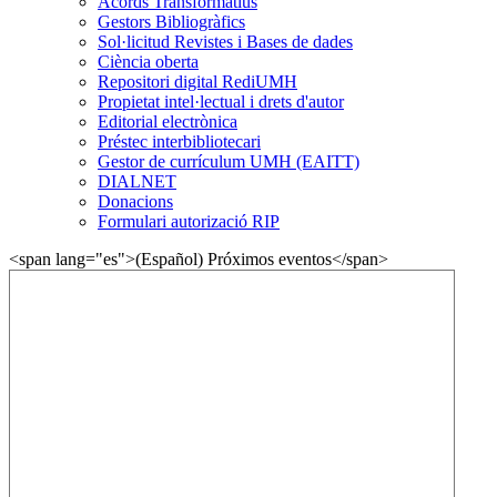
Acords Transformatius
Gestors Bibliogràfics
Sol·licitud Revistes i Bases de dades
Ciència oberta
Repositori digital RediUMH
Propietat intel·lectual i drets d'autor
Editorial electrònica
Préstec interbibliotecari
Gestor de currículum UMH (EAITT)
DIALNET
Donacions
Formulari autorizació RIP
<span lang="es">(Español) Próximos eventos</span>