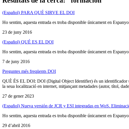
Resultats de la cerca: "formación"
(Español) PARA QUÉ SIRVE EL DOI
Ho sentim, aquesta entrada es troba disponible únicament en Espanyo
23 de juny 2016
(Español) QUÉ ES EL DOI
Ho sentim, aquesta entrada es troba disponible únicament en Espanyo
7 de juny 2016
Preguntes més freqüents DOI
QUÈ ÉS EL DOI: DOI (Digital Object Identifier) és un identificador úni
la seua localització en internet, mitjançant metadades (autor, títol, d
27 de gener 2023
(Español) Nueva versión de JCR y ESI integradas en WoS. Eliminación
Ho sentim, aquesta entrada es troba disponible únicament en Espanyo
29 d’abril 2016