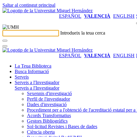
Saltar al contingut principal
ESPAÑOL
VALENCIÀ
ENGLISH
Introdueix la teua cerca
ESPAÑOL
VALENCIÀ
ENGLISH
La Teua Biblioteca
Busca Informació
Serveis
Serveis a l'Investigador
Serveis a l'Investigador
Sexennis d'investigació
Perfil de l'investigador
Dades d'investigació
Procediment per a l'obtenció de l'acreditació estatal per a 
Acords Transformatius
Gestors Bibliogràfics
Sol·licitud Revistes i Bases de dades
Ciència oberta